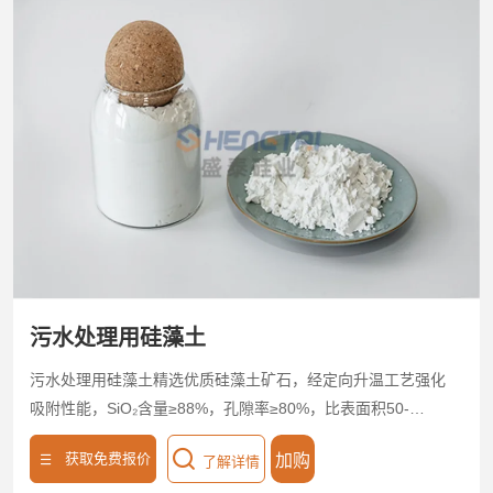
制，兼容压滤、离心等设备，滤速提升20%以上，废渣减量
40%，滤渣可资源化利用，以高活性、低能耗、全周期环保优
势，赋能工业高效清洁生产与可持续发展。
污水处理用硅藻土
污水处理用硅藻土精选优质硅藻土矿石，经定向升温工艺强化
吸附性能，SiO₂含量≥88%，孔隙率≥80%，比表面积50-
70m²/g，孔径0.5-15μm精准适配污水杂质尺寸。可高效吸附
获取免费报价
加购
了解详情
重金属离子（Pb²⁺、Cd²⁺等截留率＞95%）、悬浮物及有机污