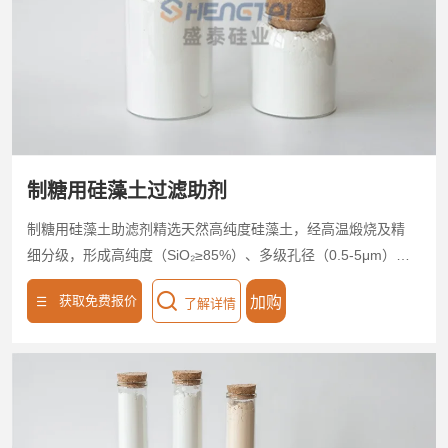
制糖用硅藻土过滤助剂
制糖用硅藻土助滤剂精选天然高纯度硅藻土，经高温煅烧及精
细分级，形成高纯度（SiO₂≥85%）、多级孔径（0.5-5μm）的
微孔骨架结构，孔隙率≥95%，比表面积达30-50m²/g。产品具
获取免费报价
加购
了解详情
备高效吸附拦截能力，制糖用硅藻土助滤剂可快速滤除糖液中
的胶体、色素、悬浮颗粒及微生物，浊度去除率＞95%，低密
度、高渗透性设计，确保过滤流速稳定，糖分损失率＜0.2%。
无化学残留，耐酸碱腐蚀，适配板框压滤、真空转鼓等工艺。
降低滤饼阻力，减少废渣量，助力制糖企业节能降耗，实现高
效、环保的精制糖生产。