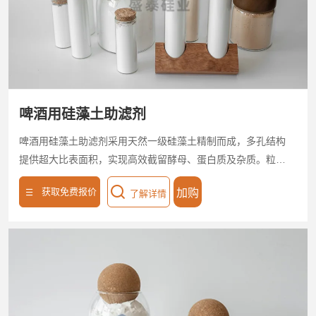
啤酒用硅藻土助滤剂
啤酒用硅藻土助滤剂采用天然一级硅藻土精制而成，多孔结构
提供超大比表面积，实现高效截留酵母、蛋白质及杂质。粒径
分布均匀，渗透性强，显著提升过滤速度与澄清度，保持啤酒
获取免费报价
加购
了解详情
原有风味。啤酒用硅藻土助滤剂适用于板框/烛式过滤设备，操
作稳定性高，滤饼易剥离，可降低30%滤材损耗。通过ISO体
系认证，环保无毒，助力酿造企业优化生产效能与产品品质。