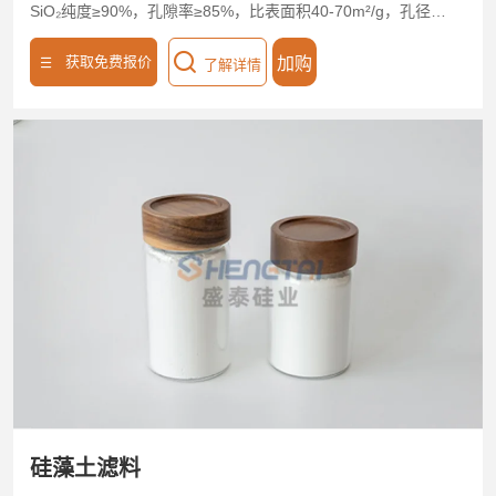
SiO₂纯度≥90%，孔隙率≥85%，比表面积40-70m²/g，孔径
0.1-50μm可调，适配多元过滤场景。高效截留悬浮颗粒、胶体
获取免费报价
加购
了解详情
及微生物（截留率＞99%），透液流速提升25%，显著降低浊
度（≤5NTU）。耐酸碱（pH 1-14）、耐高温（≤400℃），兼
容食品、化工、环保等行业，支持20-400目粒度定制，适配压
滤机、离心机等设备。无化学添加，符合FDA、ISO标准，滤
渣可回收再生，废渣量减少40%，综合降本30%。过滤用硅藻
土以高精度、强兼容、低耗能特性，赋能高效分离与绿色生
产。
硅藻土滤料