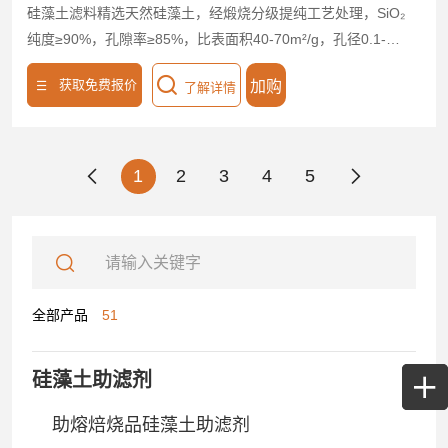
硅藻土滤料精选天然硅藻土，经煅烧分级提纯工艺处理，SiO₂
纯度≥90%，孔隙率≥85%，比表面积40-70m²/g，孔径0.1-
50μm可调。高效拦截悬浮颗粒、胶体及微生物（截留率＞
获取免费报价
加购
了解详情
99%），透水/液流速提升20%，浊度≤5NTU，硅藻土滤料适配
食品，医药，化工等高精度过滤场景。耐酸碱（pH 1-14）、
耐高温（400℃），抗压强度＞1.5MPa，兼容砂滤罐、压滤机
等设备。无化学添加，符合FDA、ISO认证，滤渣可回收再
1
2
3
4
5
生，废料量减少35%，综合降本25%。支持20-400目粒度定
制，以高吸附性、强稳定性及环保优势，赋能多行业实现高效
过滤与资源循环。
全部产品
51
硅藻土助滤剂
助熔焙烧品硅藻土助滤剂