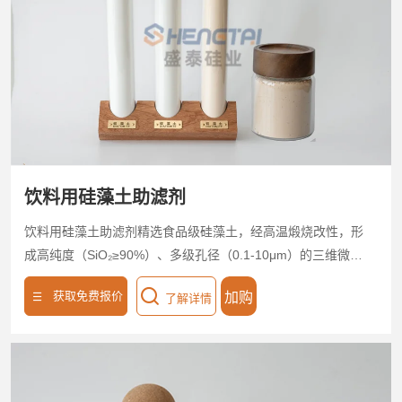
饮料用硅藻土助滤剂
饮料用硅藻土助滤剂精选食品级硅藻土，经高温煅烧改性，形
成高纯度（SiO₂≥90%）、多级孔径（0.1-10μm）的三维微孔
网络，孔隙率≥75%，比表面积30-50m²/g。专为饮料澄清设
获取免费报价
加购
了解详情
计，高效拦截悬浮物、胶体及微生物，浊度去除率＞98%，透
光率≥99.5%，保留天然风味与营养成分。 低溶出、无化学残
留，耐酸碱（pH 2-12），饮料用硅藻土助滤剂适配果汁、啤
酒、茶饮等生产线。高渗透性提升过滤流速30%，滤饼易剥
离，废渣减量50%，降低能耗与成本。支持20-200目粒度定