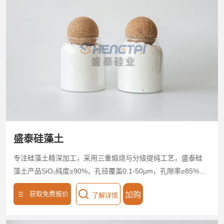
盛泰硅藻土
专注硅藻土精深加工，采用三重煅烧与分级提纯工艺，盛泰硅
藻土产品SiO₂纯度≥90%，孔径覆盖0.1-50μm，孔隙率≥85%，
比表面积达30-80m²/g，适配多场景精准过滤需求。具备强吸
获取免费报价
加购
了解详情
附、耐酸碱（pH 1-14）、耐高温（≤450℃）特性，可高效截
留微米级杂质，悬浮物去除率＞99%，盛泰硅藻土适用于食品
饮料澄清、化工、环保废水处理等领域。支持20-400目粒度定