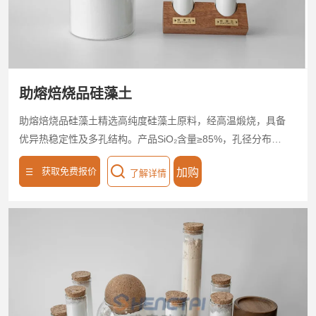
助熔焙烧品硅藻土
助熔焙烧品硅藻土精选高纯度硅藻土原料，经高温煅烧，具备
优异热稳定性及多孔结构。产品SiO₂含量≥85%，孔径分布均
匀，比表面积达40-60m²/g。适用于食品，饮料，医药，化工
获取免费报价
加购
了解详情
等领域。助熔焙烧品硅藻土煅烧工艺环保无毒，符合工业安全
生产标准。粒度可定制（20-1200目），适配多样化生产需
求。以高孔隙、低密度特性，助力客户实现高效节能与品质升
级