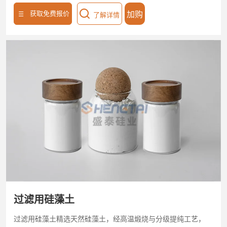
≥90%，孔径0.1-5μm精准分级，孔隙率≥80%，比表面积50-
获取免费报价
加购
了解详情
70m²/g，满足注射液、抗生素等高纯度药液过滤需求。符合
USP/EP、GMP标准，溶出物＜10ppm，保障药液无污染。医
药用硅藻土支持0.5-50μm孔径定制，适配微滤、超滤设备，高
效截留微粒、细菌内毒素（LAL检测合格），药液澄明度达
99.9%，生物相容性优。低吸附损耗（活性成分保留率
≥99%），降低生产成本，以医药级安全标准赋能制药企业合
规生产与品质升级。
过滤用硅藻土
过滤用硅藻土精选天然硅藻土，经高温煅烧与分级提纯工艺，