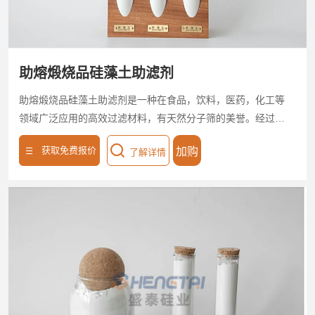
助熔煅烧品硅藻土助滤剂
助熔煅烧品硅藻土助滤剂是一种在食品，饮料，医药，化工等
领域广泛应用的高效过滤材料，有天然分子筛的美誉。经过
800-1150度高温煅烧制得的助熔煅烧硅藻土助滤剂，过滤速度
获取免费报价
加购
了解详情
快，过滤精度高，能显著提升所过滤滤液的产品质量。