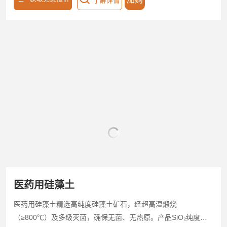
了解详情
米级悬浮物，截留率＞98%，耐酸碱（pH 1-14）、耐高温
（450℃），抗压强度高，长期工况无结构塌陷。支持20-400
目粒度定制，兼容石化催化剂回收、冶金熔剂净化、涂料脱渣
及废水处理等场景，过滤效率提升30%，废渣量减少35%。低
溶出、无污染，滤渣可资源化利用（如金属提取、建材再
生），综合降本20%以上。工业用硅藻土以高精度、强耐受、
全周期环保特性，赋能工业高效分离与清洁生产。
医药用硅藻土
医药用硅藻土精选高纯度硅藻土矿石，经超高温煅烧
（≥800℃）及多级灭菌，确保无菌、无热原。产品SiO₂纯度