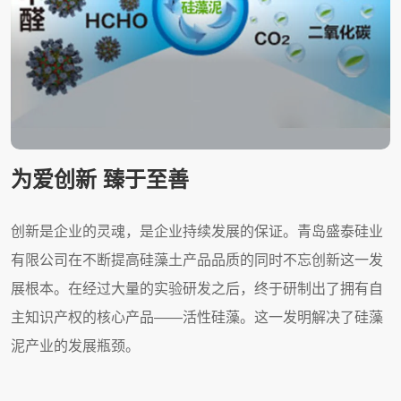
塔吉克斯坦食用植物油生产企业远道而
四川一大型明胶企业莅临我司考察 硅藻
青岛盛泰硅业有限公司成功接待乌兹别
亚洲具有影响力的精酿啤酒行业盛会
详解硅藻土在工业填料上的应用优点
国内外硅藻土开发利用现状
硅藻土的重要用途都有什么？
为爱创新 臻于至善
硅藻土的原土质量怎么判断
祝贺青岛盛泰硅业有限公司总部乔迁之
以诚立身为根本，以勤为业创新高
来 深度考察洽谈硅藻土采购合作
土采购合作洽谈圆满成功
克斯坦客户来访
——亚洲国际精酿啤酒大会暨展览会
喜
工业填料应用硅藻土优点1：硅藻土的工业填料应用在农药
目前世界上硅藻土的主要消费领域是助滤剂、合成填料和保
硅藻土的重要用途之一是作助滤剂。利用硅藻土粉制品可以
创新是企业的灵魂，是企业持续发展的保证。青岛盛泰硅业
硅藻土原土质量的划分，是从原土中生物壳体含量、原土化
青岛盛泰硅业有限公司位于中国海滨名城——青岛，是一家
塔吉克斯坦一家大型食用油生产企业一行莅临我司进行为期
四川一大型明胶生产企业专程到访我司，就明胶用硅藻土采
近日，青岛盛泰硅业有限公司迎来了来自乌兹别克斯坦的重
亚洲具有影响力的精酿啤酒行业盛会——亚洲国际精酿啤酒
青岛盛泰硅业有限公司自创立以来，以其“高质量、高标准、
业：可湿性粉剂、旱地除草剂、水田除草剂以及各种生物农
温隔热材料三个方面。美国、前苏联、法国、丹麦、德国等
滤除液体中的固体颗粒、悬浮物质、胶体粒子及细菌，起到
有限公司在不断提高硅藻土产品品质的同时不忘创新这一发
学组分的差异及其物理特性三个方面进行综合评价。
集硅藻土原矿开采、原坯加工、成品生产、精品研发与制造
三天的考察访问，就食用油用硅藻土采购合作事宜进行了深
购合作事宜进行了为期两天的深度考察与商务洽谈。经过充
要客户代表团。双方就硅藻土助滤剂领域的合作进行了深入
大会暨展览会，在上海盛大举行。此次大会旨在为全球精酿
完美服务客户”的企业宗旨赢得了一大批客户的认可和信任。
药。pH值中性、无毒，悬浮性能好，吸附性能强，容重轻，
是世界硅藻土的主要消费国。美国1995年消费量52.5万吨，
滤清和净化液体的作用。
展根本。在经过大量的实验研发之后，终于研制出了拥有自
于一体的高科技现代化企业，拥有自己强大的营销网络及物
入交流。双方在坦诚友好的氛围中进行了多轮磋商，最终就
分交流与协商，双方成功达成战略合作意向，并签署了长期
的交流和探讨。此访进一步加强了双方的沟通与信任，为今
啤酒品牌、经销商和爱好者提供一个交流思想、促进合作的
经过近10年的发展历程，公司制定了新的发展战略与规划，
吸油率115%，细度在325目---500目，混合均匀性好，使用
其消费构成为：助滤剂占73%，填料占14%，其他占13%。
主知识产权的核心产品——活性硅藻。这一发明解决了硅藻
流运输能力，与国内近二十个省市及东南亚、拉美、东欧等
产品质量标准、技术参数等关键事项达成共识，为后续合作
采购协议。
后的合作奠定了坚实的基础。
平台。展会设有产品展示、行业论坛、品鉴会和商务洽谈等
为了公司长远发展考虑，公司决定将总部办公室迁至胶州中
时不会堵塞农机管路，在土壤中能起到保湿、疏松土质、延
目前，西欧硅藻土消费量约为每年65万吨，助滤剂和工业填
泥产业的发展瓶颈。
国的知名企业，建立了长期稳定的合作关系。
查看详情
奠定了坚实基础。
环节，致力于推动精酿啤酒行业的全球化发展。
央商务区-青岛胶州宝龙城市广场B座。
长药效肥效时间，助长农作物生长效果。 复合肥料业：果
料分别占55%和45%。
查看详情