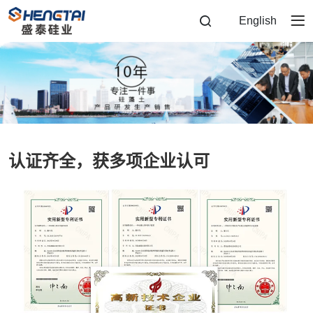
青
English
岛
盛
泰
硅
业
有
认证齐全，获多项企业认可
限
公
司